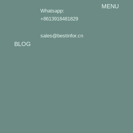
MENU
Whatsapp:
Home
+8613918481829
Blog
sales@bestinfor.cn
Industry
BLOG
News
Industry
Blog
Technology
Industry
Industry
News
Information
Industry
Technology
Product
Industry
diamond
Information
blade
Gallery &
Video